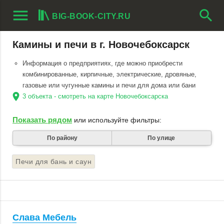
menu
search
BIG-BOOK-CITY.RU
Камины и печи в г. Новочебоксарск
Информация о предприятиях, где можно приобрести
комбинированные, кирпичные, электрические, дровяные,
газовые или чугунные камины и печи для дома или бани
location_on
3 объекта - смотреть на карте Новочебоксарска
Показать рядом
или используйте фильтры:
По району
По улице
Печи для бань и саун
Слава Мебель