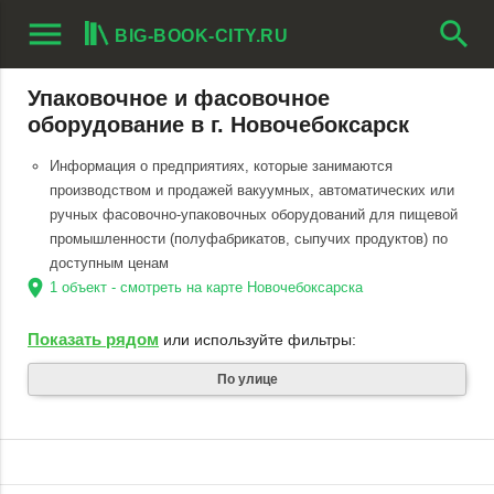
menu
search
BIG-BOOK-CITY.RU
Упаковочное и фасовочное
оборудование в г. Новочебоксарск
Информация о предприятиях, которые занимаются
производством и продажей вакуумных, автоматических или
ручных фасовочно-упаковочных оборудований для пищевой
промышленности (полуфабрикатов, сыпучих продуктов) по
доступным ценам
location_on
1 объект - смотреть на карте Новочебоксарска
Показать рядом
или используйте фильтры:
По улице