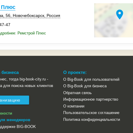
 Плюс
location_on
ва, 56
,
Новочебоксарск
,
Россия
-47-47
одробнее: Ремстрой Плюс
 бизнеса
О проекте:
ес, тогда big-book-city.ru -
О Big-Book для пользователей
а для поиска новых клиентов
О Big-Book для бизнеса
Обратная связь
Информационное партнерство
ганизацию
О компании
Пользовательское соглашение
жности
Политика конфиденциальности
для менеджеров
оддержке BIG-BOOK