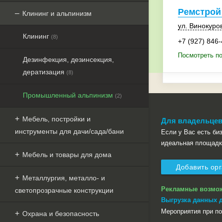
Ремстрой
Клининг и альпинизм
ул. Винокуро
Клининг
(8)
+7 (927) 846
Посмотреть п
Дезинфекция, дезинсекция,
дератизация
(8)
Промышленный альпинизм
(2)
Мебель, постройки и
Для владельцев
инструменты для дачи/сада/бани
Если у Вас есть бизн
идеальная площадк
Мебель и товары для дома
Добавить ор
Металлургия, металло- и
Рекламные возмо
светопрозрачные конструкции
Выгрузка данных 
Мероприятия при п
Охрана и безопасность