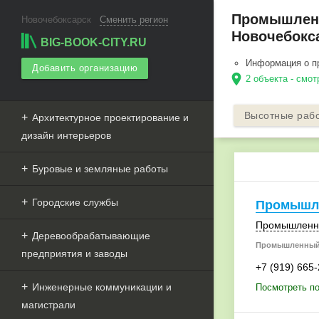
Промышленн
Новочебоксарск
Сменить регион
Новочебокс
BIG-BOOK-CITY.RU
Информация о пр
Добавить организацию
location_on
2 объекта - смо
Высотные раб
Архитектурное проектирование и
дизайн интерьеров
Буровые и земляные работы
Городские службы
Промышл
Промышленна
Деревообрабатывающие
Промышленный
предприятия и заводы
+7 (919) 665
Инженерные коммуникации и
Посмотреть п
магистрали