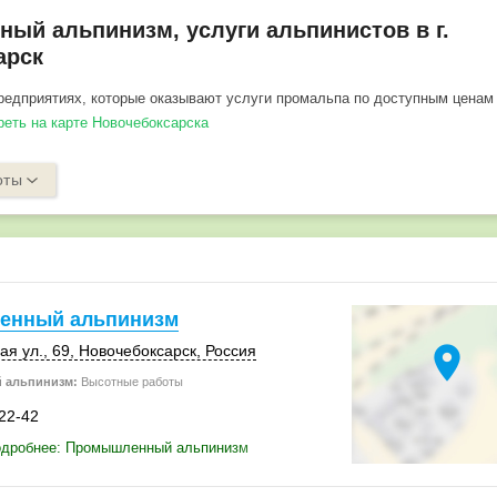
ый альпинизм, услуги альпинистов в г.
арск
едприятиях, которые оказывают услуги промальпа по доступным ценам
треть на карте Новочебоксарска
оты
енный альпинизм
location_on
я ул., 69,
Новочебоксарск
,
Россия
 альпинизм:
Высотные работы
-22-42
одробнее: Промышленный альпинизм